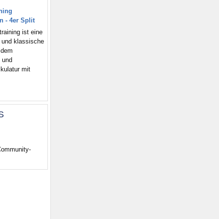
ning
 - 4er Split
aining ist eine
 und klassische
 dem
- und
kulatur mit
S
 Community-