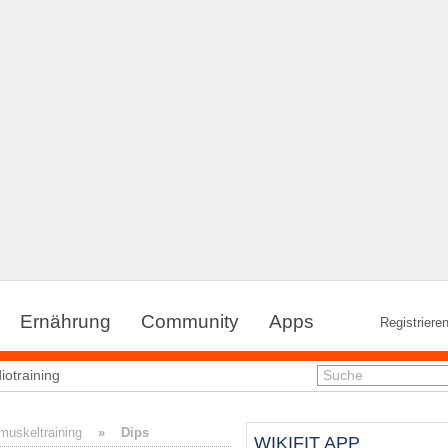
Ernährung
Community
Apps
Registriere
iotraining
Suche
muskeltraining
»
Dips
WIKIFIT APP