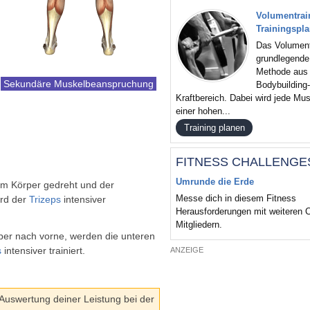
Volumentrai
Trainingsplan
Das Volumentr
grundlegende
Methode aus
Sekundäre Muskelbeanspruchung
Bodybuilding
Kraftbereich. Dabei wird jede Mus
einer hohen...
Training planen
FITNESS CHALLENGE
Umrunde die Erde
um Körper gedreht und der
Messe dich in diesem Fitness
ird der
Trizeps
intensiver
Herausforderungen mit weiteren
Mitgliedern.
er nach vorne, werden die unteren
s
intensiver trainiert.
ANZEIGE
 Auswertung deiner Leistung bei der