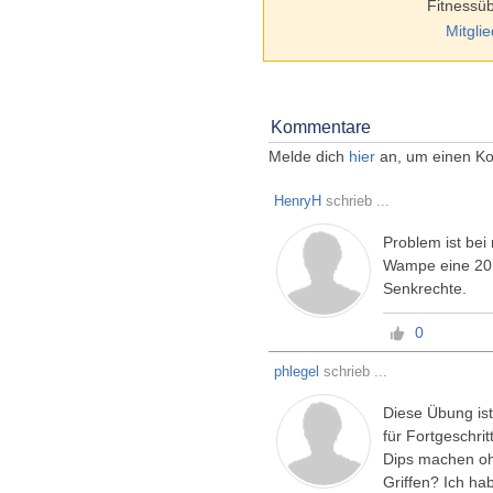
Fitnessü
Mitgli
Kommentare
Melde dich
hier
an, um einen Ko
HenryH
schrieb ...
Problem ist bei 
Wampe eine 20 k
Senkrechte.
0
phlegel
schrieb ...
Diese Übung ist
für Fortgeschrit
Dips machen oh
Griffen? Ich hab