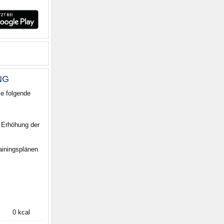
NG
e folgende
. Erhöhung der
ainingsplänen
0 kcal