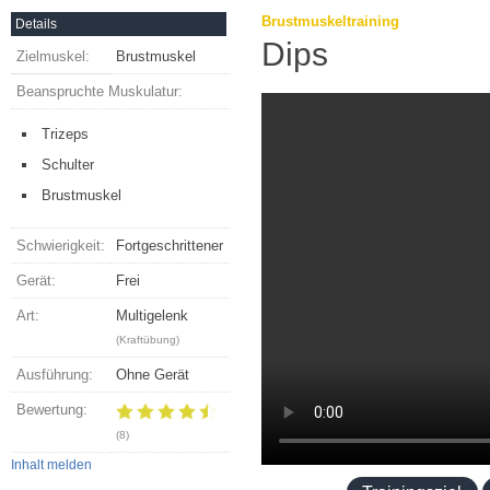
Brustmuskeltraining
Details
Dips
Zielmuskel:
Brustmuskel
Beanspruchte Muskulatur:
Trizeps
Schulter
Brustmuskel
Schwierigkeit:
Fortgeschrittener
Gerät:
Frei
Art:
Multigelenk
(Kraftübung)
Ausführung:
Ohne Gerät
Bewertung:
(8)
Inhalt melden