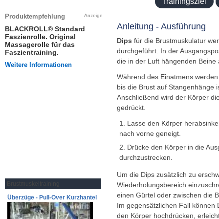
Trainingsziel
Anleitung - Ausführung
Dips
für die Brustmuskulatur we
durchgeführt. In der Ausgangspos
die in der Luft hängenden Beine 
Während des Einatmens werden 
bis die Brust auf Stangenhänge i
Anschließend wird der Körper di
gedrückt.
Lasse den Körper herabsinken
nach vorne geneigt.
Drücke den Körper in die Aus
durchzustrecken.
Um die Dips zusätzlich zu ersch
Brustmuskeltraining
Wiederholungsbereich einzuschr
einen Gürtel oder zwischen die 
Überzüge - Pull-Over Kurzhantel
Im gegensätzlichen Fall können Di
den Körper hochdrücken, erleich