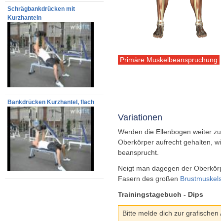
Schrägbankdrücken mit
Kurzhanteln
Primäre Muskelbeanspruchung
Bankdrücken Kurzhantel, flach
Variationen
Werden die Ellenbogen weiter z
Oberkörper aufrecht gehalten, w
beansprucht.
Neigt man dagegen der Oberkörp
Fasern des großen
Brustmuskel
Trainingstagebuch - Dips
Bitte melde dich zur grafischen